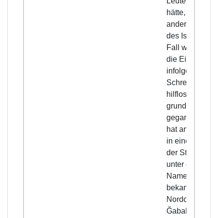
Leute überfall
hätte, wie das 
anderen Stätte
des Islam der
Fall war, wäre
die Einwohner
infolge des
Schreckens
hilflos zu
grunde
gegangen. Sie
hat angefange
in einer Ecke
der Stadt, die
unter dem
Namen Hūām
bekannt ist, di
Nordostecke 
Ğabala, die