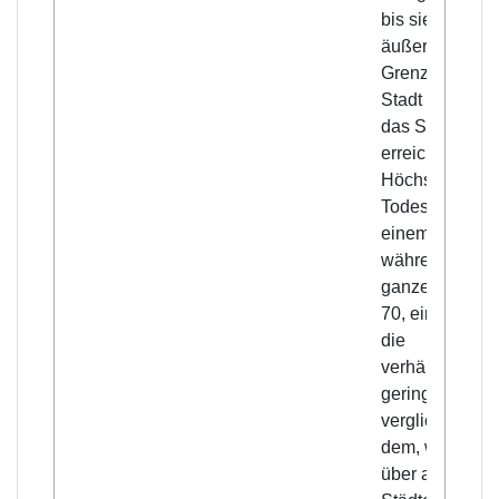
bis sie die
äußeren
Grenzen der
Stadt und dan
das Stadtinner
erreichte. Die
Höchstzahl an
Todesfällen an
einem Tage
während der
ganzen Zeit w
70, eine Zahl,
die
verhältnismäß
gering ist
verglichen mit
dem, was uns
über andere