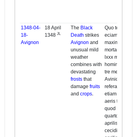
1348-04-
18 April
The
Black
Quo tempore
JL
18-
1348
Death
strikes
eciam ibidem
Avignon
Avignon
and
maxima fuit
unusual mild
mortalitas, ut
weather
lxxx milia
combines with
hominum infra
devastating
tre menses
frosts
that
Avinion. obiis
damage
fruits
referantur. Fuit
and
crops
.
etiam tanta
aeris temperie
quod usque
quarto idus
aprilis nulla ni
cecidit, sed id