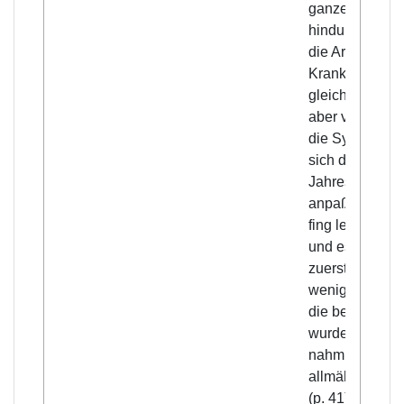
ganze Zeit
hindurch blieb
die Art der
Krankheit die
gleiche; es ka
aber vor, daß
die Symptome
sich den
Jahreszeiten
anpaßten. Sie
fing leicht an,
und es waren
zuerst nur
wenige Leute,
die befallen
wurden; dann
nahm sie
allmählich und
(p. 41) leicht z