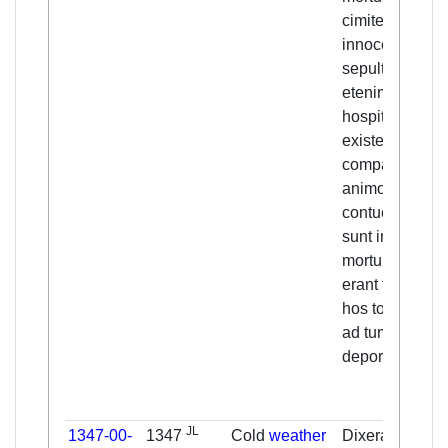
cimiterio
innocentum
sepulta, me
etenim in ipso
hospitali
existente et
compassivo
animo
contuente. Tot
sunt in brevi
mortui, quod vi
erant tot, qui
hos tollerent et
ad tumulum
deportarent.
JL
1347-00-
1347
Cold
weather
Dixeram supra