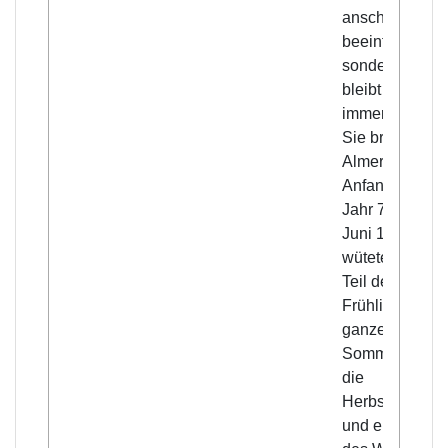
anscheinend
beeinflusst,
sondern sie
bleibt sich
immer gleich.
Sie brach in
Almeriah
Anfang Rabi I.
Jahr 749 aus (
Juni 1348),
wütete einen
Teil des
Frühlings, den
ganzen
Sommer bis in
die
Herbstmonate
und einen Teil