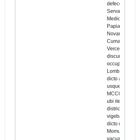
defecerunt.
Servavit
Mediolanum,
Papiam,
Novariam,
Cumas,
Vercellas, set
discurrando
occupavit
Lombardiam a
dicto anno
usque annum
MCCCXLVII,
ubi iterum sup
districtu Novar
vigebat; nam i
dicto districtu
Momum
vacuavit,