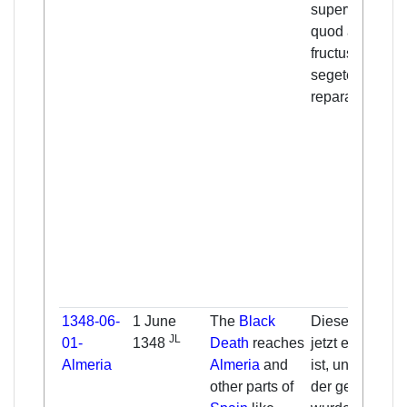
supervenit,
quod aliqualite
fructus et
segetes
reparavit.
1348-06-
1 June
The
Black
Diese Pest, di
JL
01-
1348
Death
reaches
jetzt entstande
Almeria
Almeria
and
ist, und nach
other parts of
der gefragt