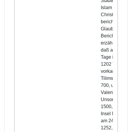
Städte des
Islam und der
Christen
berichtet wurd
Glaubwürdige
Berichterstatte
erzählten uns,
daß an einem
Tage in Tunis
1202 Todesfäll
vorkamen, in
Tilimsan über
700, unlägst in
Valencia am
Unsoratag
1500, auf der
Insel Mallorca
am 24. Mai
1252, wo die