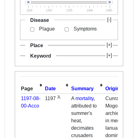
1190
1263
1335
1408
1480
Disease
Plague
Symptoms
Place
Keyword
Page
Date
Summary
Original
JL
1197-08-
1197
A
mortality
,
Cunradus
00-Acco
attributed to
Mogontinus
summer's
archiepiscopu
heat,
in mense
decimates
Ianuario iter
crusaders
dominice cruci