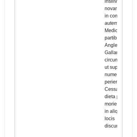
insilivit
novariensibus;
in comitatu
autem
Mediolani in
partibus Varixii
Anglerie,
Gallarate et
circumstanciis
ut supra, sine
numero
perierunt.
Cessavit itaqu
dieta pestilentì
moriendi, tam
in aliquibus
locis
discurrendo.