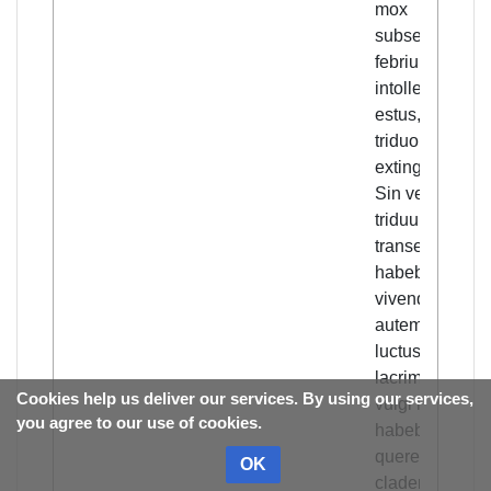
mox
subsequebatu
febrium
intollerabilis
estus, ita ut in
triduo homo
extingueretur.
Sin vero aliqui
triduum
transegisset,
habebat spem
vivendi. Erat
autem ubique
luctus, ubique
lacrime. Nam u
Cookies help us deliver our services. By using our services,
vulgi rumor
you agree to our use of cookies.
habebat,
querentes
OK
cladem vitare