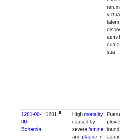
rerum et
victualium, ne
talem
dispositionem
aeris habeban
qualem in terr
sua
JL
1281-00-
1281
High
mortality
Fuerunt nives,
00-
caused by
pluvie et
Bohemia
severe
famine
inundaciones
and
plague
in
aquarum