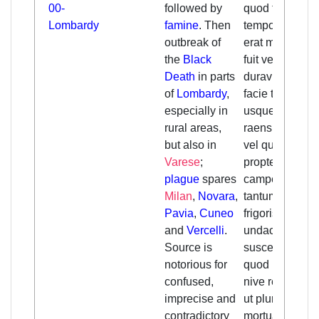
00-
followed by
quod tunc
Lombardy
famine
. Then
temporis nix
outbreak of
erat magna et
the
Black
fuit verum; na
Death
in parts
duravit super
of
Lombardy
,
facie terre
especially in
usque ad fine
rural areas,
raensis martii
but also in
vel quasi,
Varese
;
propter quam
plague
spares
campestria
Milan
,
Novara
,
tantum fastidi
Pavia
,
Cuneo
frigoris et
and
Vercelli
.
undacionis
Source is
susceperunt
notorious for
quod biada,
confused,
nive recedente
imprecise and
ut plurimum
contradictory
mortua