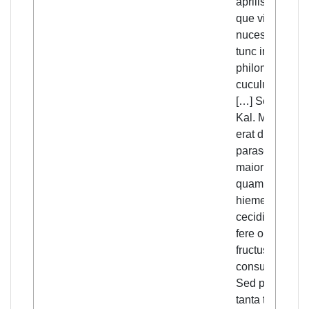
aprilis venit ni
que vinum et
nuces lesit. Et
tunc in nive c
philomela
cuculus cecinit
[…] Sed xiiii.
Kal. Maii, que
erat dies
parascaphe,
maior nix cecid
quam tota
hieme
cecidisset, et
fere omnes
fructus arboru
consumpsit.
Sed postea
tanta temperie