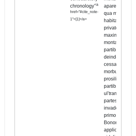
<a
chronology
aparebant. Ex
href="#cite_note-
qua multe terr
1">
[
1
]
</a>
habitatoribus
private fuerunt,
maxime in
montanis
partibus;
deinde, fame
cessante, cepi
morbus
prosiliens a
partibus
ul'tramarinis
partes inferior
invadere; et
primo
Bononiam
applicuit,