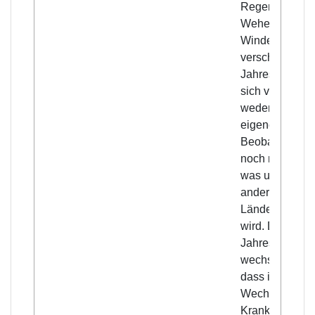
Regens, des
Wehens der
Winde in den
verschiedenen
Jahreszeiten
sich viel änder
weder nach
eigener
Beobachtung
noch nach dem
was uns aus
anderen
Ländern erzähl
wird. Die
Jahreszeiten
wechseln, ohn
dass ihr
Wechsel die
Krankheit