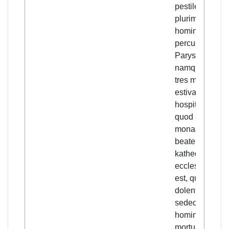
pestilencia
plurimos
homines tunc
percussit.
Parysius
namque infra
tres menses
estivales in
hospitali regis,
quod ante
monasterium
beate virginis i
kathedrali
ecclesia situm
est, quod
dolenter refero
sedecim milia
hominum sunt
mortua et in