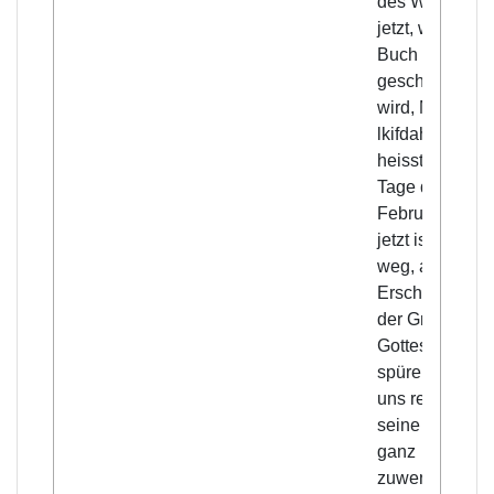
des Winters bi
jetzt, wo mein
Buch
geschrieben
wird, Mitte Di-
lkifdah, das
heisst die erst
Tage des
Februar. Bis
jetzt ist sie nic
weg, aber die
Erscheinunge
der Gnade
Gottes sind zu
spüren, möge 
uns recht bald
seine Gnade
ganz
zuwenden! Di