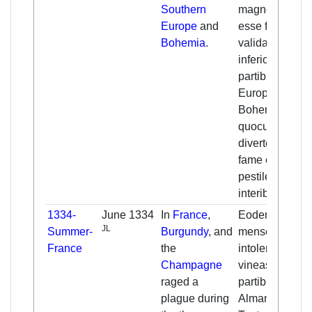
Southern
magne, et cepi
Europe
and
esse fames
Bohemia
.
valida in cunct
inferioribus
partibus
Europe, et
Bohemi
quocumque
divertebant
fame et
pestilencia
interibant.
1334-
June 1334
In
France
,
Eodem anno
JL
Summer-
Burgundy
, and
mense Mai gel
France
the
intolerabile
Champagne
vineas omnes 
raged a
partibus
plague during
Almanie.