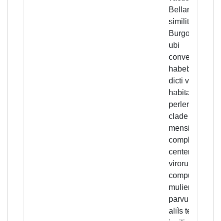
Bellanzagum
similiter et in
Burgomanerio '
ubi
conversatione
habebam, ubi
dicti viri bellige
habitabant,
perlerunt dieta
clade in tribus
mensibus prò
completis
centenaria xxvi
virorum,
computatis
mulieribus et
parvulis, nec i
aliìs terris tunc