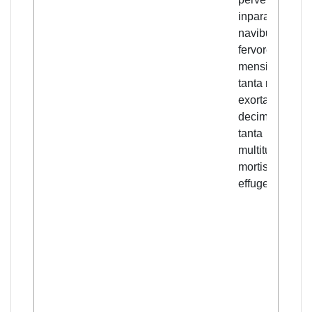
inparatis
navibus, propt
fervorem
mensis August
tanta mortalita
exorta est, ut v
decimus de
tanta
multitudine
mortis imperiu
effugeret.