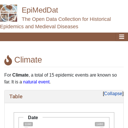
EpiMedDat
The Open Data Collection for Historical
Epidemics and Medieval Diseases
Climate
Jump to:
navigation
,
search
For
Climate
, a total of 15 epidemic events are known so
far. It is a
natural event
.
Collapse
Table
Date
1190
1480