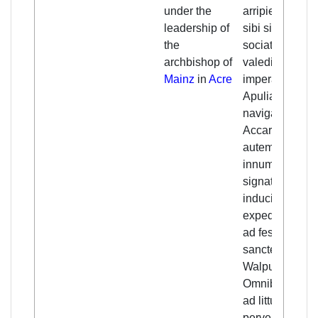
under the
arripiens, multi
leadership of
sibi signatis
the
sociatis,
archbishop of
valedicens
Mainz
in
Acre
imperatori in
Apulia, inde
navigavit
Accaron. Cete
autem multitud
innumerabiliu
signatorum
induciaverunt
expedicionem
ad festum
sancte
Walpurgis.
Omnibus aute
ad littus maris
pervenientibus