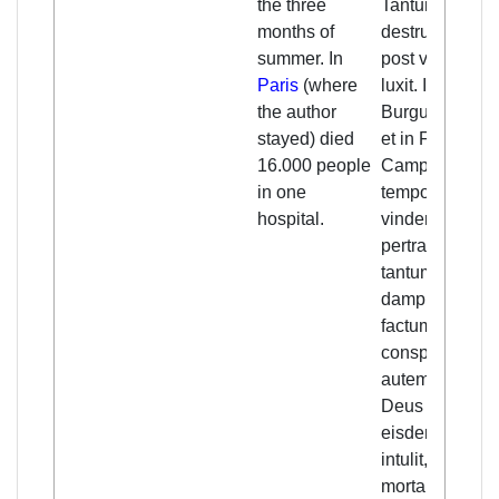
the three
Tantum
months of
destruxit, quod
summer. In
post vindemia
Paris
(where
luxit. In
the author
Burgundia ver
stayed) died
et in Francia et
16.000 people
Campania, ubi
in one
tempore
hospital.
vindemie
pertransivi, no
tantum
dampnum
factum fuisse
conspeci. Alia
autem plagam
Deus hoc ann
eisdem terris
intulit, quia
mortalitatis