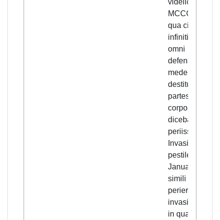
videlicet anno
MCCCXLIIII, i
qua civitate
infiniti perierun
omni
defensione et
medela
destituta. Due
partes autem
corporum
dicebantur
periisse.
Invasitque
pestilencia
Januam ubi
simili modo
perierunt;
invasit Parma
in qua multi