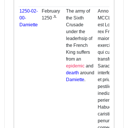
1250-02-
February
The army of
Anno Domini
JL
00-
1250
the Sixth
MCCL captus
Damiette
Crusade
est Lodoycus
under the
rex Francie, et
leaderhsip of
maior pars
the French
exercitus Galli
King suffers
qui cum rege
from an
transfretaverat
epidemic
and
Saracenis est
dearth
around
interfecta. Sed
Damiette
.
et prius
pestilentia et
inedia multi
periere.
Habuerunt en
caristiam et
penuriam
comestibilium