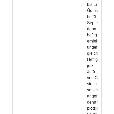
bis Ende
Ğumādā 2., da
heißt Ende
September, un
dann nahm sie
heftig zu und
erhielt sich
ungefähr mit
gleicher
Heftigkeit bis
jetzt. Es war
äußerst gnädi
von Gott, daß
sie in Almeriah
so leicht
angefangen ha
denn wenn sie
plötzlich die