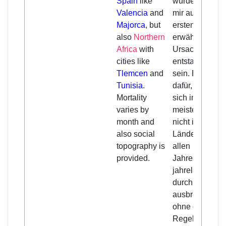
Spain
like
wurde, scheint
Valencia
and
mir aus der
Majorca
, but
ersten Art der
also
Northern
erwähnten
Africa
with
Ursachen
cities like
entstanden zu
Tlemcen
and
sein. Es sprich
Tunisia
.
dafür, dass sie
Mortality
sich in den
varies by
meisten, wenn
month and
nicht in allen
also social
Ländern, zu
topography is
allen
provided.
Jahreszeiten
jahrelang hin
durch
ausbreitete,
ohne daß die
Regeln des