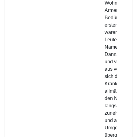
Wohnstätte de
Armen und
Bedürftigen. D
ersten Fälle
waren von
Leuten mit de
Namen Beni
Danna bekannt
und von ihnen
aus verbreitete
sich die
Krankheit
allmählich unt
den Nachbarn
langsam
zunehmend,
und auf die
Umgebung
übergreifend,