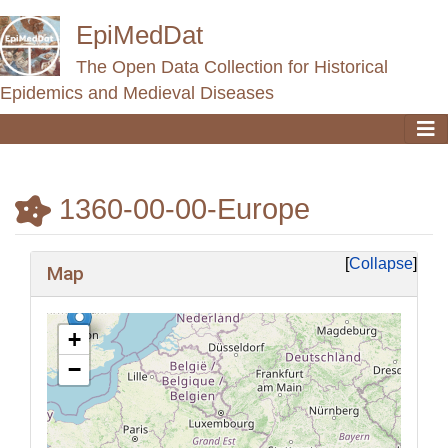
EpiMedDat
The Open Data Collection for Historical
Epidemics and Medieval Diseases
1360-00-00-Europe
Jump to:
navigation
,
search
Collapse
Map
+
−