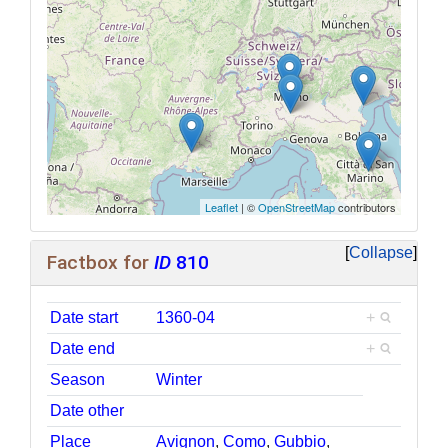
Leaflet
| ©
OpenStreetMap
contributors
Collapse
Factbox for
ID
810
Date start
1360-04
+
Date end
+
Season
Winter
Date other
Place
Avignon
,
Como
,
Gubbio
,