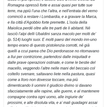
Romagna opressò forte e assai quasi per tutte sue
terre, ma ppiù l'una che l'altra, e nell'entrata del verno
cominciò a restare i Lombardia, e a gravare la Marca,
e lla città d'Agobbio forte premette. L'isola della
Maiolica perdé oltre alle tre parti de li abitanti. Né
lasciò l'alpi delli Ubaldini sanza macolo per molti de'
(p. 514) luoghi suoi. E molti paesi del mondo inn-uno
tempo erano di questo pistolenzia corrotti, né già
quelli a ccui parea che Dio perdonasse no ritornavano
a llui per contrizione, partendosi dalle iniquitadi e
dalle prave operazioni ostinate, e come le bestie del
macello, veggendo l'altre nelle mani del beccaio col
coltello svenare, saltavano liete nella pastura, quasi
come a lloro non dovesse toccare, ma più
dimenticando li uomini il giudicio divino si davano
sfacciatamente alle rapine, alle guerre, e al mantenere
compagne contra ogni uomo, alle ingiurie de'
prossimi, e alle disoluta vita, e a' mali guadagni assai