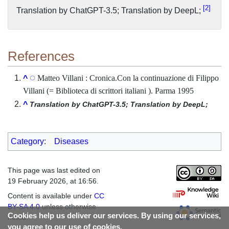
2
Translation by ChatGPT-3.5; Translation by DeepL;
References
Matteo Villani : Cronica.Con la continuazione di Filippo
^
Villani (= Biblioteca di scrittori italiani ). Parma 1995
^
Translation by ChatGPT-3.5; Translation by DeepL;
Category
:
Diseases
This page was last edited on
19 February 2026, at 16:56.
Content is available under
CC
BY-SA 4.0
unless otherwise
Cookies help us deliver our services. By using our services,
noted.
you agree to our use of cookies.