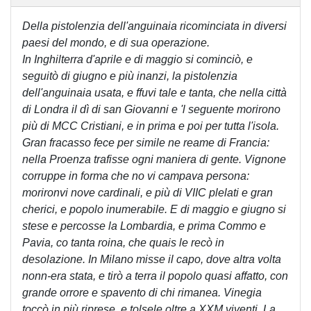
Della pistolenzia dell'anguinaia ricominciata in diversi
paesi del mondo, e di sua operazione.
In Inghilterra d'aprile e di maggio si cominciò, e
seguitò di giugno e più inanzi, la pistolenzia
dell'anguinaia usata, e ffuvi tale e tanta, che nella città
di Londra il dì di san Giovanni e 'l seguente morirono
più di MCC Cristiani, e in prima e poi per tutta l'isola.
Gran fracasso fece per simile ne reame di Francia:
nella Proenza trafisse ogni maniera di gente. Vignone
corruppe in forma che no vi campava persona:
morironvi nove cardinali, e più di VIIC plelati e gran
cherici, e popolo inumerabile. E di maggio e giugno si
stese e percosse la Lombardia, e prima Commo e
Pavia, co tanta roina, che quais le recò in
desolazione. In Milano misse il capo, dove altra volta
nonn-era stata, e tirò a terra il popolo quasi affatto, con
grande orrore e spavento di chi rimanea. Vinegia
toccò in più riprese, e tolsele oltre a XXM viventi. La