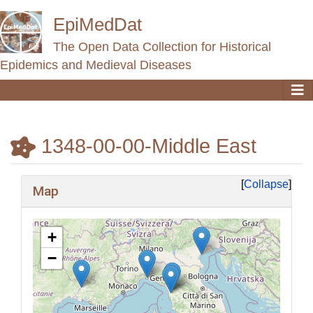
EpiMedDat
The Open Data Collection for Historical
Epidemics and Medieval Diseases
1348-00-00-Middle East
Jump to:
navigation
,
search
Collapse
Map
+
−