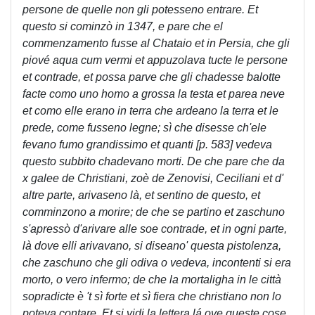
persone de quelle non gli potesseno entrare. Et
questo si cominzò in 1347, e pare che el
commenzamento fusse al Chataio et in Persia, che gli
piové aqua cum vermi et appuzolava tucte le persone
et contrade, et possa parve che gli chadesse balotte
facte como uno homo a grossa la testa et parea neve
et como elle erano in terra che ardeano la terra et le
prede, come fusseno legne; sì che disesse ch'ele
fevano fumo grandissimo et quanti [p. 583] vedeva
questo subbito chadevano morti. De che pare che da
x galee de Christiani, zoè de Zenovisi, Ceciliani et d'
altre parte, arivaseno là, et sentino de questo, et
comminzono a morire; de che se partino et zaschuno
s'apressò d'arivare alle soe contrade, et in ogni parte,
là dove elli arivavano, si diseano' questa pistolenza,
che zaschuno che gli odiva o vedeva, incontenti si era
morto, o vero infermo; de che la mortaligha in le città
sopradicte è 't sì forte et sì fiera che christiano non lo
poteva contare. Et si vidi la lettera lá ove queste cose