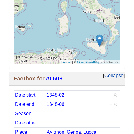
Leaflet
| ©
OpenStreetMap
contributors
Collapse
Factbox for
ID
608
Date start
1348-02
+
Date end
1348-06
+
Season
Date other
Place
Avignon
,
Genoa
,
Lucca
,