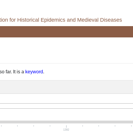
ion for Historical Epidemics and Medieval Diseases
 far. It is a
keyword
.
1392