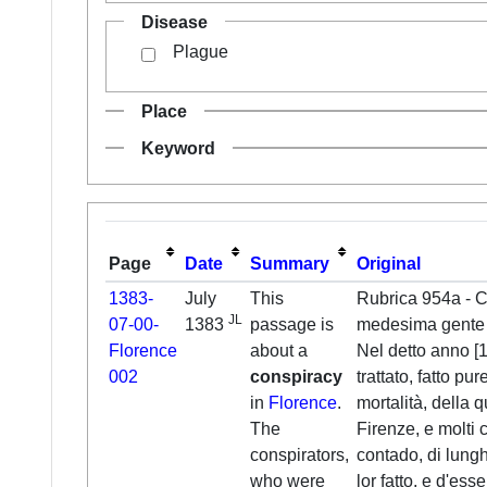
Disease
Plague
Place
Keyword
Page
Date
Summary
Original
1383-
July
This
Rubrica 954a - Co
JL
07-00-
1383
passage is
medesima gente 
Florence
about a
Nel detto anno [1
002
conspiracy
trattato, fatto pu
in
Florence
.
mortalità, della q
The
Firenze, e molti c
conspirators,
contado, di lungh
who were
lor fatto, e d'ess