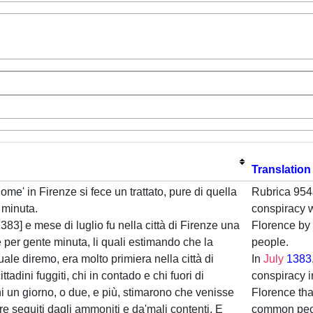
Translation
me' in Firenze si fece un trattato, pure di quella
Rubrica 954
minuta.
conspiracy 
383] e mese di luglio fu nella città di Firenze una
Florence b
re per gente minuta, li quali estimando che la
people.
uale diremo, era molto primiera nella città di
In
July
1383
ittadini fuggiti, chi in contado e chi fuori di
conspiracy in
i un giorno, o due, e più, stimarono che venisse
Florence th
ere seguiti dagli ammoniti e da'mali contenti. E
common peop