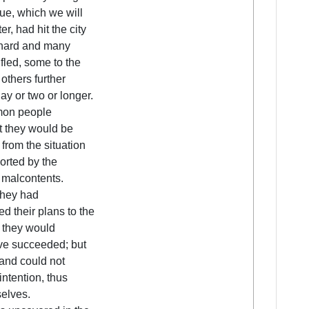
gue, which we will
er, had hit the city
 hard and many
 fled, some to the
 others further
day or two or longer.
on people
t they would be
t from the situation
orted by the
 malcontents.
 they had
 their plans to the
 they would
ve succeeded; but
 and could not
 intention, thus
selves.