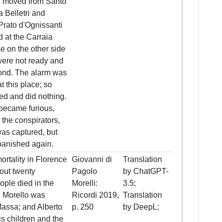
 moved from Santo'
 Belletri and
Prato d'Ognissanti
 at the Carraia
e on the other side
were not ready and
pond. The alarm was
t this place; so
ed and did nothing.
became furious,
 the conspirators,
as captured, but
anished again.
rtality in Florence
Giovanni di
Translation
bout twenty
Pagolo
by ChatGPT-
ple died in the
Morelli:
3.5;
e. Morello was
Ricordi 2019,
Translation
Massa; and Alberto
p. 250
by DeepL;
is children and the