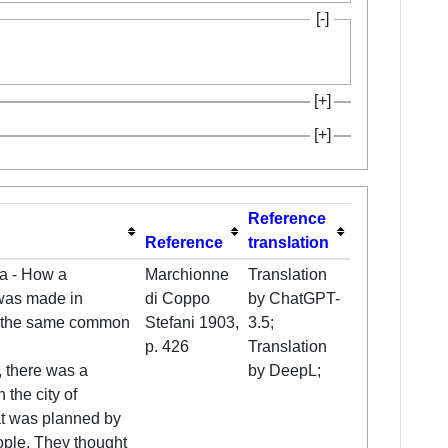
Reference
Reference
translation
a - How a
Marchionne
Translation
was made in
di Coppo
by ChatGPT-
y the same common
Stefani 1903,
3.5;
p. 426
Translation
, there was a
by DeepL;
 the city of
at was planned by
le. They thought