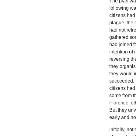
The plan wa
following w
citizens had
plague, the
had not retr
gathered so
had joined f
intention of
reversing th
they organis
they would 
succeeded, 
citizens had
some from th
Florence, oth
But they unv
early and no
Initially, no