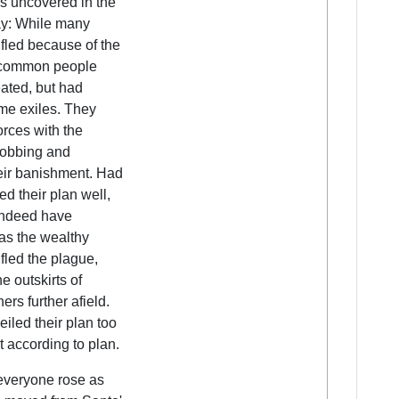
s uncovered in the
ay: While many
 fled because of the
 common people
eated, but had
me exiles. They
orces with the
 robbing and
eir banishment. Had
ed their plan well,
indeed have
as the wealthy
 fled the plague,
e outskirts of
ers further afield.
eiled their plan too
t according to plan.
t everyone rose as