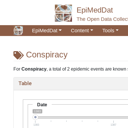
EpiMedDat
The Open Data Collect
EpiMedDat
Content
Tools
Conspiracy
Jump to:
navigation
,
search
For
Conspiracy
, a total of 2 epidemic events are known so
Table
Date
1383
1383
1387