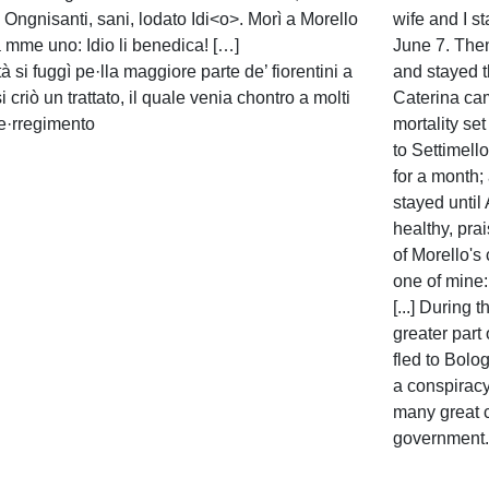
Ongnisanti, sani, lodato Idi<o>. Morì a Morello
wife and I st
a mme uno: Idio li benedica! […]
June 7. Then
à si fuggì pe·lla maggiore parte de’ fiorentini a
and stayed t
i criò un trattato, il quale venia chontro a molti
Caterina ca
de·rregimento
mortality se
to Settimell
for a month;
stayed until 
healthy, pra
of Morello's
one of mine
[...] During t
greater part 
fled to Bolo
a conspiracy
many great c
government