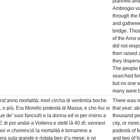
planned and
Ambrogio via
through the 
and gathered
bridge. Thos
of the Arno 
did not res
then raised a
they dispers
The people 
searched for
but no one w
many were b
st’anno mortalità: morì circha di ventimila boche
There was mo
a, o più. Era Morello podestà di Massa; e cho·llui si
that year: a
ue de’ suoi fanciulli e la donna ed io per insino a
thousand peo
E di poi andai a Volterra e stetti là 40 dì: vennevi
city, or mor
poi vi chominciò la mortalità e tornammo a
podestà of 
era suta grande e ristata ben d’u·mese; e ivi
and two of h