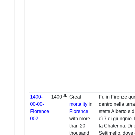
JL
1400-
1400
Great
Fu in Firenze que
00-00-
mortality
in
dentro nella terr
Florence
Florence
stette Alberto e d
002
with more
dì 7 di giungnio. 
than 20
la Chaterina. Di 
thousand
Settimello, dove 