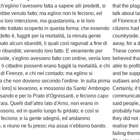
ch'eglino l'avessero fatta a sapere alli predetti, si
that the pla
ebbe venuto fatto; ma eglino non lo feciono, ed
talk about lat
o loro intenzione, ma guastaronla, e le loro
of Florence
tto trattato scoperto in questa forma: che essendo
citizens had
 detto è, fuggiti per la mortalità, la minuta gente
countryside,
ato alcuni sbanditi, li quali così ragunati a fine di
away, for a 
 ribanditit, venendo loro fatto. E veramente per
These comm
 vide, s'eglino avessero fatto con ordine, venìa loro
believed tha
li cittadini possenti erano fuggiti la mortalità, e chi
able to profi
 di Firenze, e chi nel contado; ma eglino si
and be supp
 che non dovieno secondo l'ordine. In sulla prima
outlaws and
ti loro] si levarono, e mossonsi da Santo' Ambrogio
Certainly, if
ssando e per lo Prato d'Ognissanti, e feciono capo
communicated
aia. Quelli dall'altro lato d'Arno, non erano in
said people,
osono, ed in quello luogo fu gridato; e così si
probably ha
a feciono; e la gente sdegnò, ed andarono
they did not
, e niuno ne fu preso; ma assai n'ebbono bando.
realise their
failing them