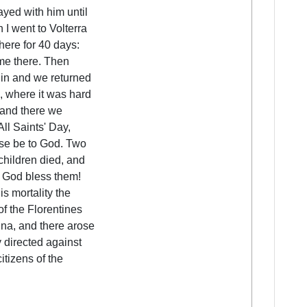
ayed with him until
 I went to Volterra
here for 40 days:
me there. Then
t in and we returned
o, where it was hard
 and there we
All Saints' Day,
ise be to God. Two
 children died, and
: God bless them!
his mortality the
of the Florentines
gna, and there arose
 directed against
itizens of the
.