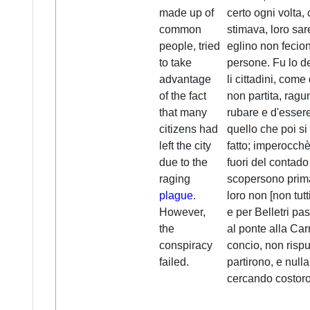
made up of
certo ogni volta, 
common
stimava, loro sar
people, tried
eglino non fecion
to take
persone. Fu lo de
advantage
li cittadini, come
of the fact
non partita, ragun
that many
rubare e d'essere
citizens had
quello che poi si
left the city
fatto; imperocchè 
due to the
fuori del contado
raging
scopersono prima
plague
.
loro non [non tut
However,
e per Belletri pa
the
al ponte alla Carr
conspiracy
concio, non rispu
failed.
partirono, e null
cercando costoro