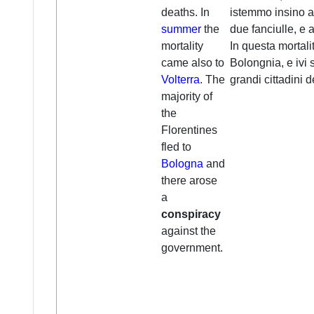
deaths. In
istemmo insino a 
summer
the
due fanciulle, e 
mortality
In questa mortalit
came also to
Bolongnia, e ivi s
Volterra
. The
grandi cittadini 
majority of
the
Florentines
fled to
Bologna
and
there arose
a
conspiracy
against the
government.