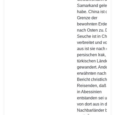
Samarkand gelernt
habe. China ist die
Grenze der
bewohnten Erde
nach Osten zu. Die
Seuche ist in China
verbreitet und von d
aus ist sie nach dem
persischen Irak, den
türkischen Ländern
gewandert. Andere
erwähnten nach de
Bericht christlicher
Reisenden, daß sie
in Abessinien
entstanden sei und
von dort aus in die
Nachbarländer bis