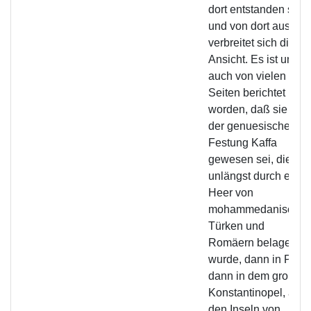
dort entstanden sei;
und von dort aus
verbreitet sich diese
Ansicht. Es ist uns
auch von vielen
Seiten berichtet
worden, daß sie in
der genuesischen
Festung Kaffa
gewesen sei, die
unlängst durch ein
Heer von
mohammedanische
Türken und
Romäern belagert
wurde, dann in Pera,
dann in dem großen
Konstantinopel, auf
den Inseln von