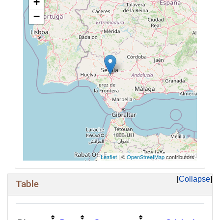
+
−
Leaflet
| ©
OpenStreetMap
contributors
Collapse
Table