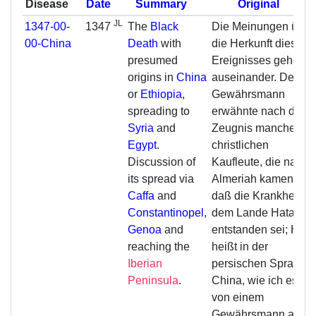
Disease
Date
Summary
Original
JL
1347-00-
1347
The
Black
Die Meinungen über
00-China
Death
with
die Herkunft dieses
presumed
Ereignisses gehen
origins in
China
auseinander. Der
or
Ethiopia
,
Gewährsmann
spreading to
erwähnte nach dem
Syria
and
Zeugnis mancher
Egypt
.
christlichen
Discussion of
Kaufleute, die nach
its spread via
Almeriah kamen,
Caffa
and
daß die Krankheit in
Constantinopel
,
dem Lande Hata
Genoa
and
entstanden sei; Hata
reaching the
heißt in der
Iberian
persischen Sprache
Peninsula
.
China, wie ich es
von einem
Gewährsmann aus