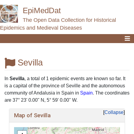
EpiMedDat
The Open Data Collection for Historical
Epidemics and Medieval Diseases
Sevilla
Jump to:
navigation
,
search
In
Sevilla
, a total of 1 epidemic events are known so far. It
is a capital of the province of Seville and the autonomous
community of Andalusia in Spain in
Spain
. The coordinates
are 37° 23' 0.00" N, 5° 59' 0.00" W.
Collapse
Map of Sevilla