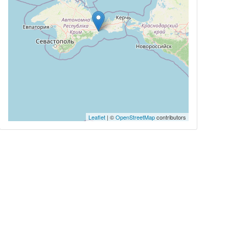
Leaflet
| ©
OpenStreetMap
contributors