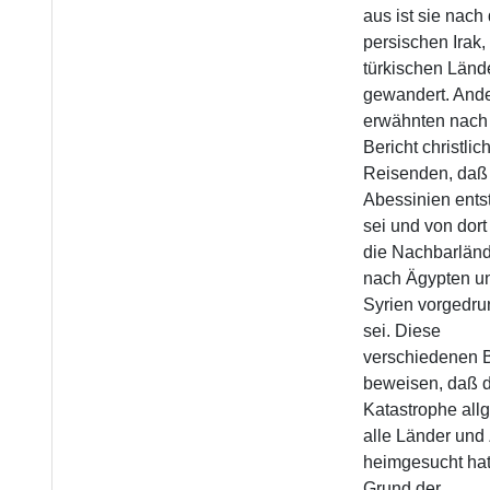
aus ist sie nac
persischen Irak,
türkischen Länd
gewandert. And
erwähnten nac
Bericht christlic
Reisenden, daß 
Abessinien ent
sei und von dort
die Nachbarländ
nach Ägypten u
Syrien vorgedr
sei. Diese
verschiedenen B
beweisen, daß d
Katastrophe all
alle Länder und
heimgesucht hat
Grund der