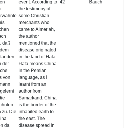
hen
event. According to
42
Bauch
r
the testimony of
rwähnte
some Christian
is
merchants who
ichen
came to Almeriah,
ach
the author
, daß
mentioned that the
n dem
disease originated
standen
in the land of Hata;
n der
Hata means China
ache
in the Persian
s von
language, as I
smann
learnt from an
gelernt
author from
die
Samarkand. China
ohnten
is the border of the
 zu. Die
inhabited earth to
hina
the east. The
on da
disease spread in