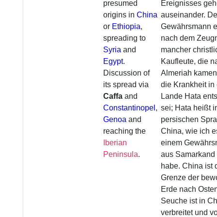
presumed
Ereignisses ge
origins in
China
auseinander. De
or
Ethiopia
,
Gewährsmann e
spreading to
nach dem Zeugn
Syria
and
mancher christl
Egypt
.
Kaufleute, die n
Discussion of
Almeriah kamen
its spread via
die Krankheit i
Caffa
and
Lande Hata ent
Constantinopel
,
sei; Hata heißt i
Genoa
and
persischen Spr
reaching the
China, wie ich e
Iberian
einem Gewähr
Peninsula
.
aus Samarkand 
habe. China ist 
Grenze der bew
Erde nach Osten
Seuche ist in C
verbreitet und v