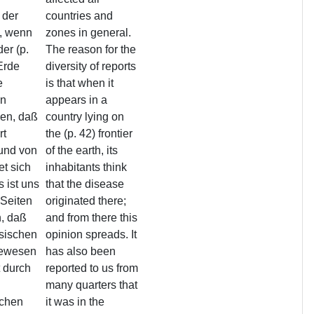
 der
countries and
ß, wenn
zones in general.
der (p.
The reason for the
Erde
diversity of reports
e
is that when it
en
appears in a
en, daß
country lying on
rt
the (p. 42) frontier
 und von
of the earth, its
et sich
inhabitants think
s ist uns
that the disease
 Seiten
originated there;
n, daß
and from there this
esischen
opinion spreads. It
gewesen
has also been
t durch
reported to us from
many quarters that
chen
it was in the