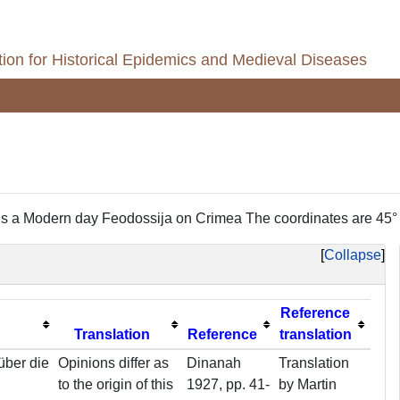
ion for Historical Epidemics and Medieval Diseases
It is a Modern day Feodossija on Crimea The coordinates are 45° 
Collapse
Reference
Translation
Reference
translation
über die
Opinions differ as
Dinanah
Translation
to the origin of this
1927, pp. 41-
by Martin