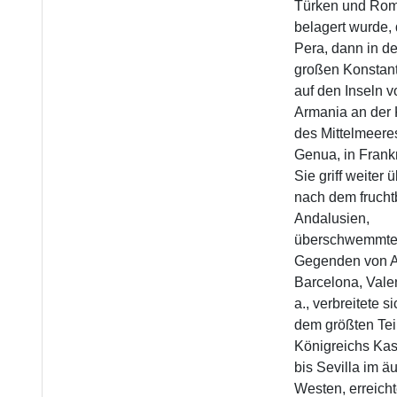
Türken und Ro
belagert wurde,
Pera, dann in d
großen Konstant
auf den Inseln v
Armania an der 
des Mittelmeeres
Genua, in Frank
Sie griff weiter 
nach dem frucht
Andalusien,
überschwemmte
Gegenden von A
Barcelona, Vale
a., verbreitete si
dem größten Tei
Königreichs Kast
bis Sevilla im ä
Westen, erreich