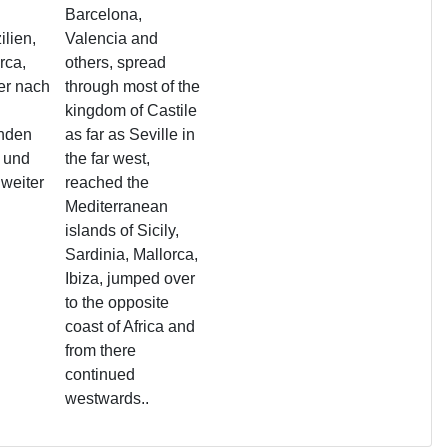
Barcelona,
ilien,
Valencia and
rca,
others, spread
er nach
through most of the
kingdom of Castile
nden
as far as Seville in
a und
the far west,
 weiter
reached the
Mediterranean
islands of Sicily,
Sardinia, Mallorca,
Ibiza, jumped over
to the opposite
coast of Africa and
from there
continued
westwards..