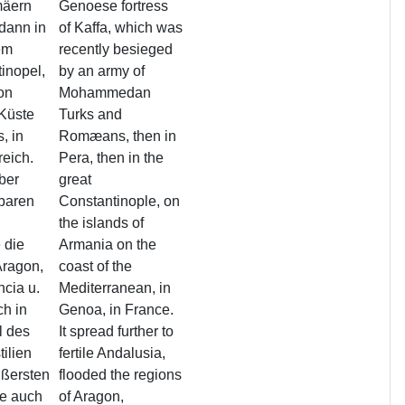
mäern
Genoese fortress
 dann in
of Kaffa, which was
em
recently besieged
inopel,
by an army of
on
Mohammedan
Küste
Turks and
, in
Romæans, then in
reich.
Pera, then in the
über
great
baren
Constantinople, on
the islands of
 die
Armania on the
ragon,
coast of the
ncia u.
Mediterranean, in
ch in
Genoa, in France.
l des
It spread further to
ilien
fertile Andalusia,
ußersten
flooded the regions
te auch
of Aragon,