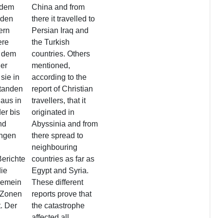
h dem
China and from
 den
there it travelled to
ern
Persian Iraq and
ere
the Turkish
h dem
countries. Others
her
mentioned,
sie in
according to the
standen
report of Christian
 aus in
travellers, that it
er bis
originated in
nd
Abyssinia and from
ungen
there spread to
neighbouring
erichte
countries as far as
ie
Egypt and Syria.
gemein
These different
 Zonen
reports prove that
. Der
the catastrophe
affected all