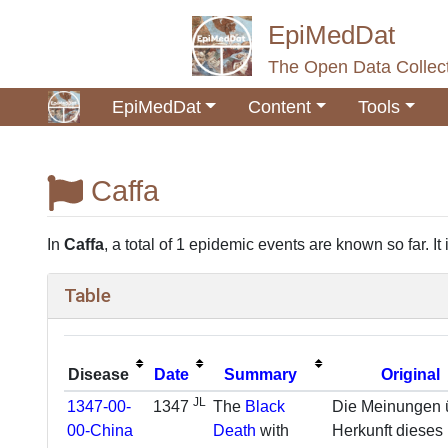
EpiMedDat
The Open Data Collect
EpiMedDat
Content
Tools
Caffa
Jump to:
navigation
,
search
In
Caffa
, a total of 1 epidemic events are known so far. 
Table
Disease
Date
Summary
Original
JL
1347-00-
1347
The
Black
Die Meinungen 
00-China
Death
with
Herkunft dieses