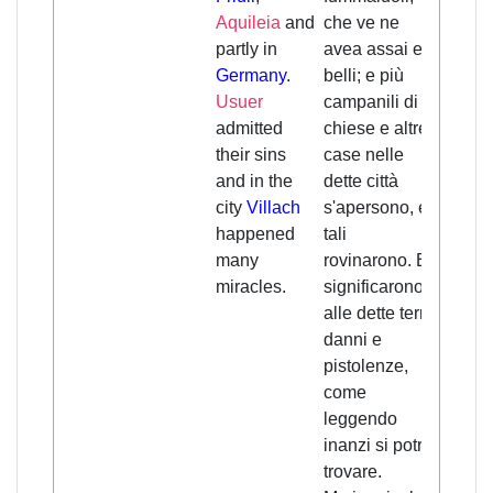
Aquileia
and
che ve ne
partly in
avea assai e
Germany
.
belli; e più
Usuer
campanili di
admitted
chiese e altre
their sins
case nelle
and in the
dette città
city
Villach
s'apersono, e
happened
tali
many
rovinarono. E
miracles.
significarono
alle dette terre
danni e
pistolenze,
come
leggendo
inanzi si potrà
trovare.