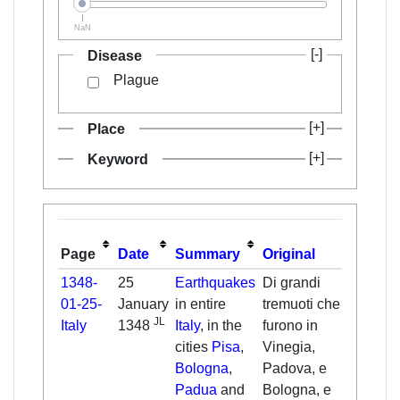
NaN
Disease
Plague
Place
Keyword
Page
Date
Summary
Original
Trans
1348-
25
Earthquakes
Di grandi
Templ
01-25-
January
in entire
tremuoti che
JL
Italy
1348
Italy
, in the
furono in
cities
Pisa
,
Vinegia,
Bologna
,
Padova, e
Padua
and
Bologna, e