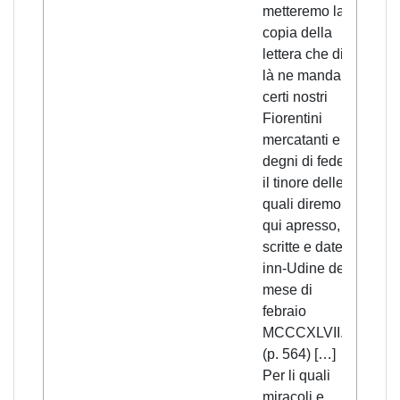
metteremo la
copia della
lettera che di
là ne mandaro
certi nostri
Fiorentini
mercatanti e
degni di fede,
il tinore delle
quali diremo
qui apresso,
scritte e date
inn-Udine del
mese di
febraio
MCCCXLVII.
(p. 564) […]
Per li quali
miracoli e