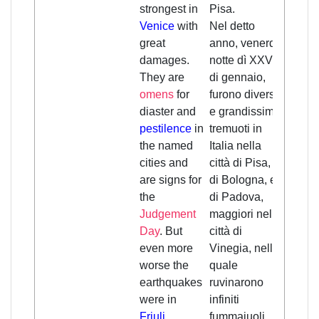
strongest in
Pisa.
Venice
with
Nel detto
great
anno, venerdì
damages.
notte dì XXV
They are
di gennaio,
omens
for
furono diversi
diaster and
e grandissimi
pestilence
in
tremuoti in
the named
Italia nella
cities and
città di Pisa, e
are signs for
di Bologna, e
the
di Padova,
Judgement
maggiori nella
Day
. But
città di
even more
Vinegia, nella
worse the
quale
earthquakes
ruvinarono
were in
infiniti
Friuli
,
fummaiuoli,