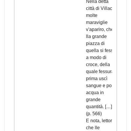
Nella detta
città di Villaco
molte
maraviglie
v'apariro, che
lla grande
piazza di
quella si fesse
a modo di
croce, della
quale fessura
prima uscì
sangue e poi
acqua in
grande
quantità. […]
(p. 566)
E nota, lettore,
che lle