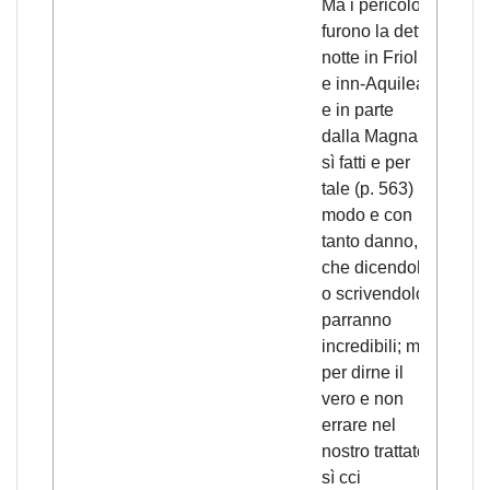
Ma i pericolosi
furono la detta
notte in Frioli,
e inn-Aquilea,
e in parte
dalla Magna,
sì fatti e per
tale (p. 563)
modo e con
tanto danno,
che dicendolo
o scrivendolo
parranno
incredibili; ma
per dirne il
vero e non
errare nel
nostro trattato,
sì cci