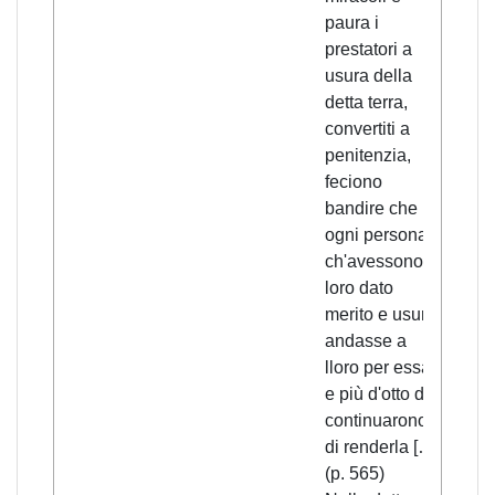
paura i
prestatori a
usura della
detta terra,
convertiti a
penitenzia,
feciono
bandire che
ogni persona
ch'avessono
loro dato
merito e usura
andasse a
lloro per essa;
e più d'otto dì
continuarono
di renderla […]
(p. 565)