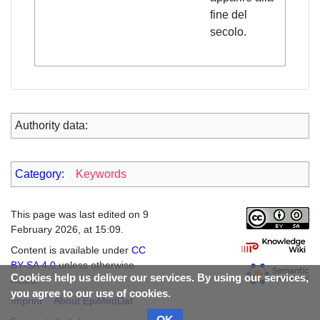
fine del
secolo.
Authority data:
Category
:
Keywords
This page was last edited on 9
February 2026, at 15:09.
Content is available under
CC
BY-SA 4.0
unless otherwise
Cookies help us deliver our services. By using our services,
noted.
you agree to our use of cookies.
Imprint
About EpiMedDat