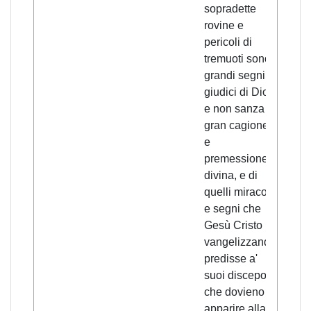
sopradette
rovine e
pericoli di
tremuoti sono
grandi segni e
giudici di Dio,
e non sanza
gran cagione
e
premessione
divina, e di
quelli miracoli
e segni che
Gesù Cristo
vangelizzando
predisse a'
suoi discepoli
che dovieno
apparire alla