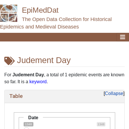
EpiMedDat
The Open Data Collection for Historical
Epidemics and Medieval Diseases
Judement Day
Jump to:
navigation
,
search
For
Judement Day
, a total of 1 epidemic events are known
so far. It is a
keyword
.
Collapse
Table
Date
1348
1348