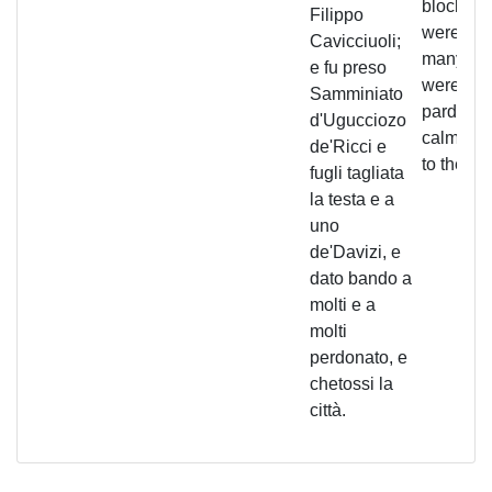
block. M
Filippo
were exi
Cavicciuoli;
many mo
e fu preso
were
Samminiato
pardone
d'Ugucciozo
calm ret
de'Ricci e
to the cit
fugli tagliata
la testa e a
uno
de'Davizi, e
dato bando a
molti e a
molti
perdonato, e
chetossi la
città.