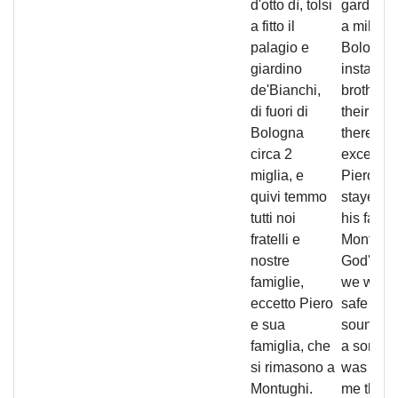
d'otto dì, tolsi
gardens 
a fitto il
a mile ou
palagio e
Bologna
giardino
installed
de'Bianchi,
brothers
di fuori di
their fam
Bologna
there, wi
circa 2
exceptio
miglia, e
Piero w
quivi temmo
stayed w
tutti noi
his famil
fratelli e
Montughi
nostre
God's gr
famiglie,
we were 
eccetto Piero
safe and
e sua
sound but
famiglia, che
a son w
si rimasono a
was born
Montughi.
me there