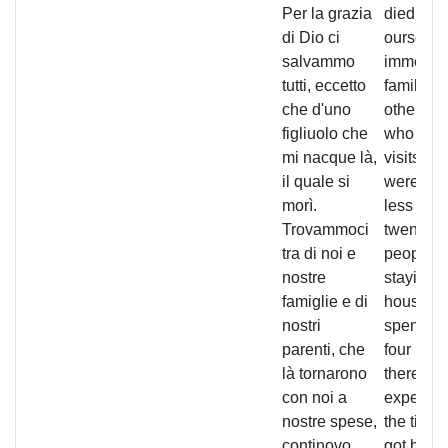
Per la grazia
died. Be
di Dio ci
ourselve
salvammo
immedia
tutti, eccetto
families
che d'uno
other rel
figliuolo che
who came
mi nacque là,
visits, th
il quale si
were nev
morì.
less tha
Trovammoci
twenty-fi
tra di noi e
people
nostre
staying i
famiglie e di
house. 
nostri
spent ab
parenti, che
four mon
là tornarono
there an
con noi a
expense
nostre spese,
the time
continovo
got back 