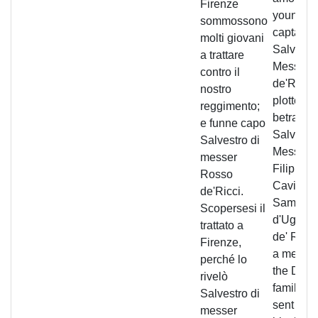
Firenze
young m
sommossono
captaine
molti giovani
Salvestro
a trattare
Messer 
contro il
de'Ricci
nostro
plotters 
reggimento;
betrayed
e funne capo
Salvestro
Salvestro di
Messer
messer
Filippo (
Rosso
Cavicciul
de'Ricci.
Sammini
Scopersesi il
d'Ugucc
trattato a
de' Ricci
Firenze,
a membe
perché lo
the Davi
rivelò
family w
Salvestro di
sent to t
messer