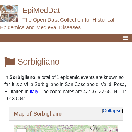
EpiMedDat
The Open Data Collection for Historical
Epidemics and Medieval Diseases
Sorbigliano
Jump to:
navigation
,
search
In
Sorbigliano
, a total of 1 epidemic events are known so
far. It is a Villa Sorbigliano in San Casciano di Val di Pesa,
FI, Italien in
Italy
. The coordinates are 43° 37' 32.68" N, 11°
10' 23.34" E.
Collapse
Map of Sorbigliano