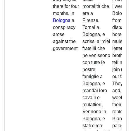
there for four
mortalità che
I went to
months. In
era a
Bologna
Bologna
a
Firenze.
from the
conspiracy
Tornai a
dispatch
arose
Bologna, e
horses a
against the
scrissi a' miei
muleteer
government.
fratellli che
letters t
ne venissono
brothers
con tutte le
telling t
nostre
join me w
famiglie a
our famil
Bologna, e
They ca
mandai loro
and, abo
cavalli e
week aft
mulattieri.
their arriv
Vennono in
rented t
Bologna, e
Bianchi 
stati circa
palace a