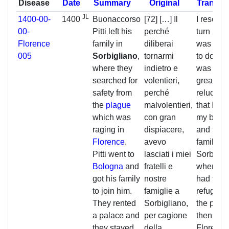
Disease
Date
Summary
Original
Translat
JL
1400-00-
1400
Buonaccorso
[72] […] Il
I resolve
00-
Pitti left his
perché
turn bac
Florence
family in
diliberai
was not 
005
Sorbigliano
,
tornarmi
to do so, 
where they
indietro e
was with
searched for
volentieri,
greatest
safety from
perché
reluctan
the
plague
malvolentieri,
that I had
which was
con gran
my broth
raging in
dispiacere,
and their
Florence
.
avevo
families 
Pitti went to
lasciati i miei
Sorbigli
Bologna
and
fratelli e
where th
got his family
nostre
had take
to join him.
famiglie a
refuge f
They rented
Sorbigliano,
the plag
a palace and
per cagione
then ragi
they stayed
della
Florence