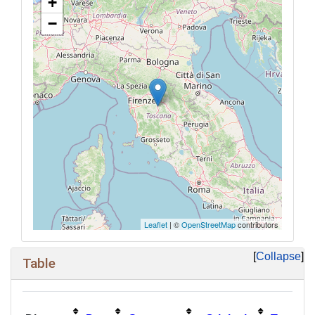
+
−
Leaflet
| ©
OpenStreetMap
contributors
Collapse
Table