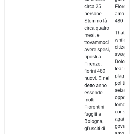
circa 25
Florence
persone.
amounte
Stemmo là
480 flori
circa quatro
That year
mesi, e
while m
trovammoci
citizens
avere spesi,
away in
riposti a
Bologna 
Firenze,
fear of th
fiorini 480
plague, 
nuovi. E nel
political 
detto anno
seized t
essendo
opportuni
molti
foment a
Fiorentini
conspira
fuggiti a
against 
Bologna,
governm
gl'usciti di
among 