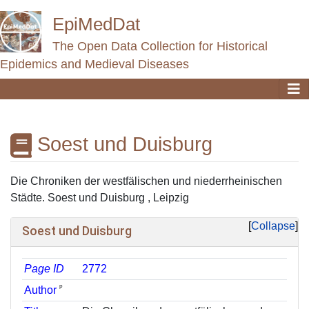
EpiMedDat
The Open Data Collection for Historical
Epidemics and Medieval Diseases
Soest und Duisburg
Jump to:
navigation
,
search
Die Chroniken der westfälischen und niederrheinischen
Städte. Soest und Duisburg , Leipzig
Collapse
Soest und Duisburg
Page ID
2772
ᵖ
Author