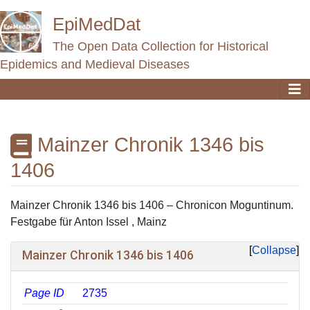
EpiMedDat
The Open Data Collection for Historical
Epidemics and Medieval Diseases
Mainzer Chronik 1346 bis
1406
Jump to:
navigation
,
search
Mainzer Chronik 1346 bis 1406 – Chronicon Moguntinum.
Festgabe für Anton Issel , Mainz
Collapse
Mainzer Chronik 1346 bis 1406
Page ID
2735