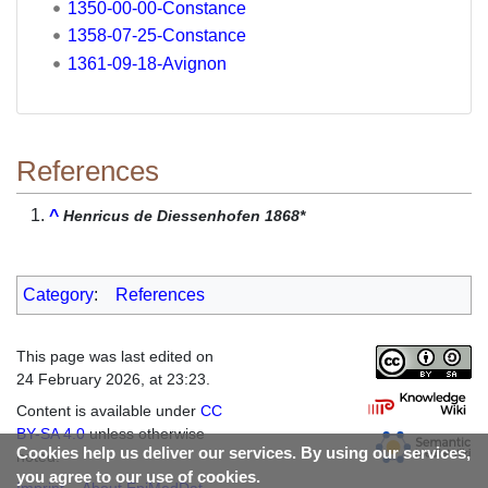
1350-00-00-Constance
1358-07-25-Constance
1361-09-18-Avignon
References
^
Henricus de Diessenhofen 1868*
Category
:
References
This page was last edited on
24 February 2026, at 23:23.
Content is available under
CC
BY-SA 4.0
unless otherwise
Cookies help us deliver our services. By using our services,
noted.
you agree to our use of cookies.