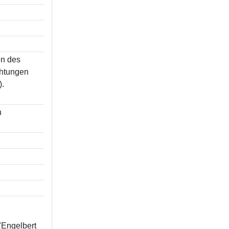
en des
chtungen
).
n
"Engelbert