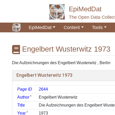
EpiMedDat
The Open Data Collect
EpiMedDat
Content
Tools
Engelbert Wusterwitz 1973
Jump to:
navigation
,
search
Die Aufzeichnungen des Engelbert Wusterwitz , Berlin
Engelbert Wusterwitz 1973
Page ID
2644
ᵖ
Author
Engelbert Wusterwitz
Title
Die Aufzeichnungen des Engelbert Wuste
ᵖ
Year
1973