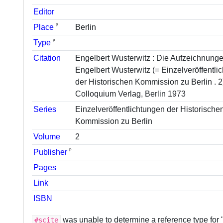
Editor
ᵖ
Place
Berlin
ᵖ
Type
Citation
Engelbert Wusterwitz : Die Aufzeichnung
Engelbert Wusterwitz (= Einzelveröffentli
der Historischen Kommission zu Berlin . 2
Colloquium Verlag, Berlin 1973
Series
Einzelveröffentlichtungen der Historische
Kommission zu Berlin
Volume
2
ᵖ
Publisher
Pages
Link
ISBN
was unable to determine a reference type for 
#scite