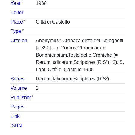
ᵖ
Year
1938
Editor
ᵖ
Place
Città di Castello
ᵖ
Type
Citation
Anonymus : Cronaca detta dei Bolognetti
[-1350] . In: Corpus Chronicorum
Bononiensium.Testo delle Croniche (=
Rerum Italicarum Scriptores (RIS²) . 2). S.
Lapi, Città di Castello 1938
Series
Rerum Italicarum Scriptores (RIS²)
Volume
2
ᵖ
Publisher
Pages
Link
ISBN