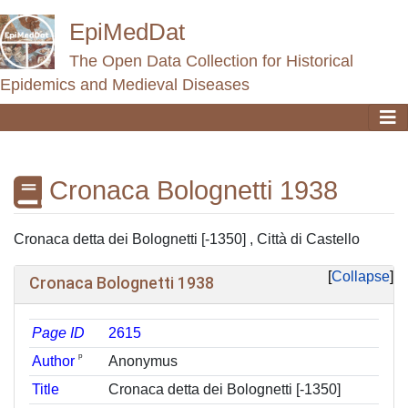
EpiMedDat
The Open Data Collection for Historical
Epidemics and Medieval Diseases
Cronaca Bolognetti 1938
Jump to:
navigation
,
search
Cronaca detta dei Bolognetti [-1350] , Città di Castello
Collapse
Cronaca Bolognetti 1938
Page ID
2615
ᵖ
Author
Anonymus
Title
Cronaca detta dei Bolognetti [-1350]