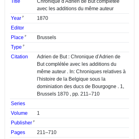
Title
Chronique d'Adrien de But complétée
avec les additions du même auteur
ᵖ
Year
1870
Editor
ᵖ
Place
Brussels
ᵖ
Type
Citation
Adrien de But : Chronique d'Adrien de
But complétée avec les additions du
même auteur . In: Chroniques relatives à
l'histoire de la Belgique sous la
dominiation des ducs de Bourgogne . 1,
Brussels 1870 , pp. 211–710
Series
Volume
1
ᵖ
Publisher
Pages
211–710