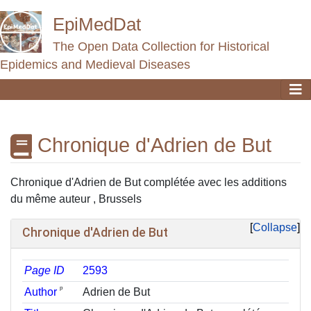
EpiMedDat
The Open Data Collection for Historical
Epidemics and Medieval Diseases
Chronique d'Adrien de But
Jump to:
navigation
,
search
Chronique d'Adrien de But complétée avec les additions
du même auteur , Brussels
Collapse
Chronique d'Adrien de But
Page ID
2593
ᵖ
Author
Adrien de But