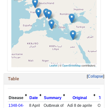
Leaflet
| ©
OpenStreetMap
contributors
Collapse
Table
Disease
Date
Summary
Original
Tran
1348-04-
8 April
Outbreak of
Adì 8 de aprile
On the