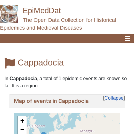
EpiMedDat
The Open Data Collection for Historical
Epidemics and Medieval Diseases
Cappadocia
Jump to:
navigation
,
search
In
Cappadocia
, a total of 1 epidemic events are known so
far. It is a region.
Collapse
Map of events in Cappadocia
+
−