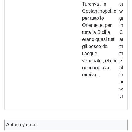
Turchya , in
said t
Costantinopoli e
was a
per tutto lo
great 
Oriente; et per
in Tur
tutta la Sicilia
Const
erano quasi tutti
and t
gli pesce de
the E
l'acque
throu
venenate , et chi
Sicily
ne mangiava
all the
moriva. .
the w
poiso
whoev
them 
Authority data: