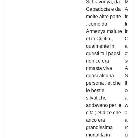
Schiavonya, da
Major
Capadócia e da
Alexa
molte altre parte
from 
, come da
from 
Armenya maiure
from
et in Cicilia ,
Cappa
qualmente in
and f
questi tali paesi
other 
non ce era
such 
rimasta viva
Armen
quasi alcuna
Sicily
persona , et che
that i
le bestie
count
silvatiche
almos
andavano per le
was le
cita ; et dice che
and th
anco era
anima
grandissima
roame
mortalità in
cities