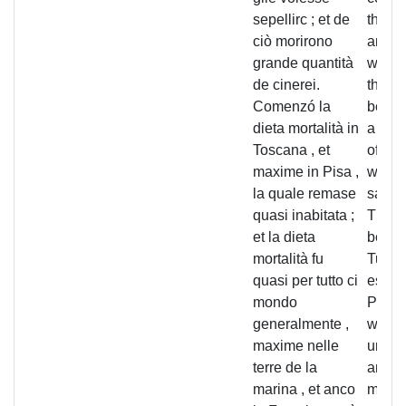
sepellirc ; et de
the si
ciò morirono
anyo
grande quantità
would
de cinerei.
them;
Comenzó la
becaus
dieta mortalità in
a gre
Toscana , et
of pe
maxime in Pisa ,
witho
la quale remase
sacra
quasi inabitata ;
This m
et la dieta
began
mortalità fu
Tusca
quasi per tutto ci
especi
mondo
Pisa,
generalmente ,
was le
maxime nelle
uninh
terre de la
and th
marina , et anco
morta