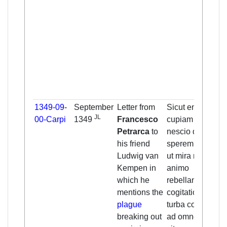
1349-09-
September
Letter from
Sicut enim quid
JL
00-Carpi
1349
Francesco
cupiam scio, sic
Petrarca
to
nescio quid
his friend
sperem; quo fit
Ludwig van
ut mira michi in
Kempen in
animo
which he
rebellantium
mentions the
cogitationum
plague
turba consurgat;
breaking out
ad omnem enim