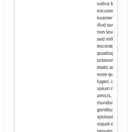
iudice forsan
excuser, si ad
examen venerit
illud quoque,
non leve aliquid,
sed millesimum
trecentesimum
quadragesimum
octavum sexte
etatis annum
esse quem
lugeo, qui non
solum nos
amicis, sed
mundum omnen
gentibus
spoliavit; cui
siquid defuit,
sequens ecce