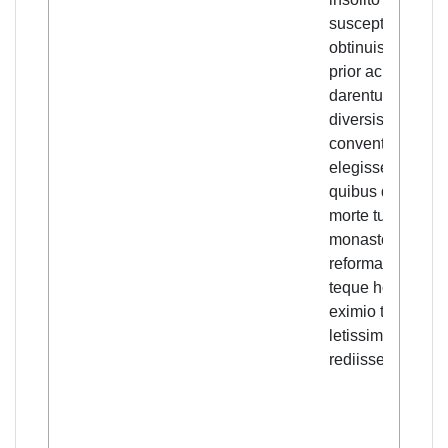
susceptum,
obtinuisse ut tibi
prior ac monachi
darentur quos e
diversis
conventibus
elegisses,
quibus desertum
morte tuorum
monasterium
reformares,
teque hoc velut
eximio triumpho
letissimum
rediisse.