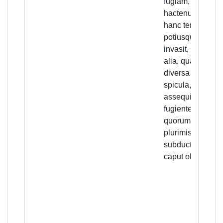
fugiam, que
hactenus urbem
hanc terruit
potiusquam
invasit, quot sun
alia, quam
diversa mortis
spicula, quibus
assequitur
fugientes et
quorum forte
plurimis
subductum uni
caput obicio!