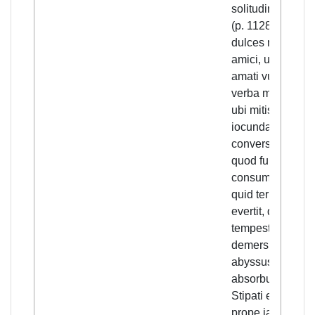
solitudinem? [...]
(p. 1128) Ubi
dulces nunc
amici, ubi sunt
amati vultus, ubi
verba mulcentia,
ubi mitis et
iocunda
conversatio?
quod fulmen ista
consumpsit,
quid terre motus
evertit, que
tempestas
demersit, que
abyssus
absorbuit?
Stipati eramus,
prope iam soli