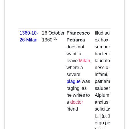
1360-10-
26 October
Francesco
Illud autem quod
JL
26-Milan
1360
Petrarca
ex hox aere
does not
semper
want to
hactenus
leave
Milan
,
laudato, nunc
where a
nescio cur
severe
infami, me ad
plague
was
patriam tuam
raging, as
saluberrimasqu
he writes to
Alpium radices
a
doctor
anxius atque
friend
solicitus vocas
[...] (p. 132) Ut
ergo pestem