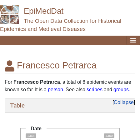
EpiMedDat
The Open Data Collection for Historical
Epidemics and Medieval Diseases
Francesco Petrarca
Jump to:
navigation
,
search
For
Francesco Petrarca
, a total of 6 epidemic events are
known so far. It is a
person
. See also
scribes
and
groups
.
Collapse
Table
Date
1348
1360