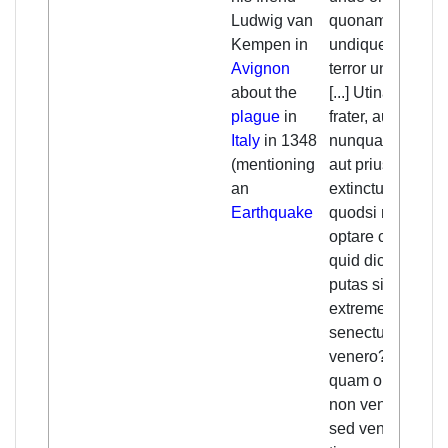
Ludwig van
quonam vertar?
Kempen in
undique dolor,
Avignon
terror undique.
about the
[...] Utinam,
plague
in
frater, aut
Italy
in 1348
nunquam natus
(mentioning
aut prius
an
extinctus forem!
Earthquake
quodsi nunc
optare cogor,
quid dicturum
putas si ad
extremem
senectutem
venero? ad
quam o utinam
non venirem;
sed veniam,