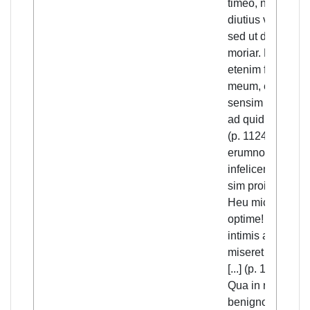
timeo, non ut
diutius vivam,
sed ut diu
moriar. Nosco
etenim fatum
meum, et
sensim intelligo
ad quid in hanc
(p. 1124)
erumnosam et
infelicem vitam
sim proiectus.
Heu michi, frater
optime! piget ex
intimis ax
miseret me mei.
[...] (p. 1126)
Qua in re
benigno sub