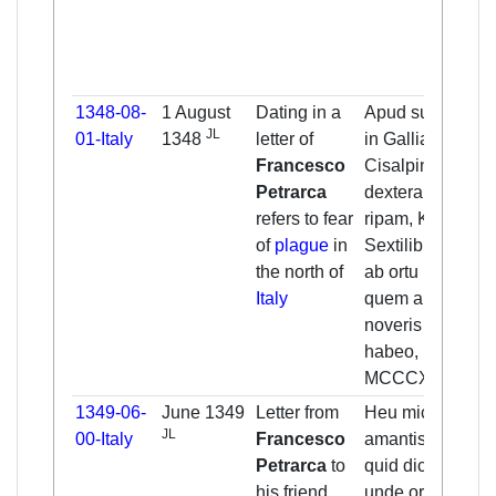
1348-08-
1 August
Dating in a
Apud superos,
JL
01-Italy
1348
letter of
in Gallia
Francesco
Cisalpina ad
Petrarca
dexteram Padi
refers to fear
ripam, Kalendis
of
plague
in
Sextilibus anno
the north of
ab ortu Eius
Italy
quem an tu rite
noveris incertum
habeo,
MCCCXLVIII.
1349-06-
June 1349
Letter from
Heu michi, frater
JL
00-Italy
Francesco
amantissime,
Petrarca
to
quid dicam?
his friend
unde ordiar?