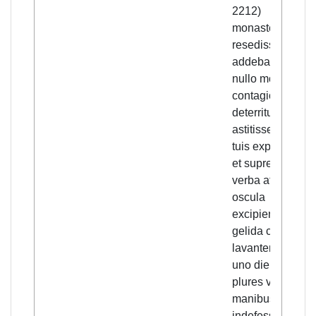
2212)
monasterio
resedisse. Illud
addebant te
nullo morbi
contagio
deterritum,
astitisse fratribu
tuis expirantibus
et suprema
verba atque
oscula
excipientem et
gelida corpora
lavantem, sepe
uno die tres
plures ve tuis
manibus
indefesso