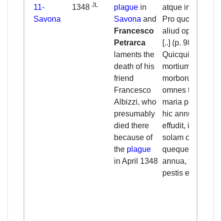
JL
11-
1348
plague
in
atque impia [...]
Savona
Savona
and
Pro quo quid
Francesco
aliud optem tibi?
Petrarca
[..] (p. 982)
laments the
Quicquid vel
death of his
mortium vel
friend
morborum per
Francesco
omnes terras ac
Albizzi, who
maria pestifer
presumably
hic annus
died there
effudit, in te
because of
solam confluat;
the
plague
queque aliis
in April 1348
annua, tibi
pestis eterna sit.