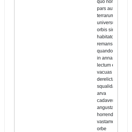
quo non hec
pars aut illa
terrarum, sed
universus fere
orbis sine
habitatore
remanserit?
quando unquam
in annalibus
lectum est,
vacuas domos,
derelictas urbes,
squalida rura,
arva
cadaveribus
angusta,
horrendam
vastamque toto
orbe