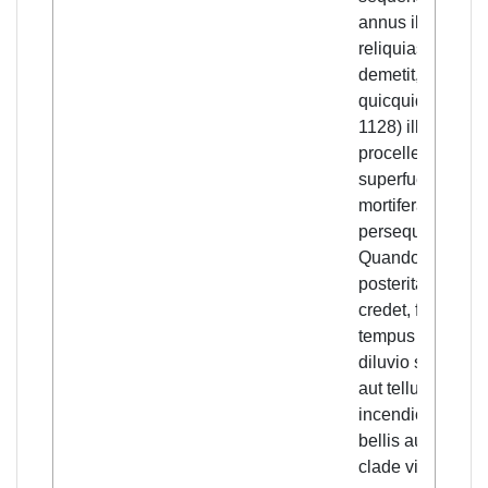
annus illius
reliquias
demetit, et
quicquid (p.
1128) illi
procelle
superfuerat,
mortifera falce
persequitur.
Quando hoc
posteritas
credet, fuisse
tempus sine
diluvio sine celi
aut telluris
incendio sine
bellis aut alia
clade visibili,