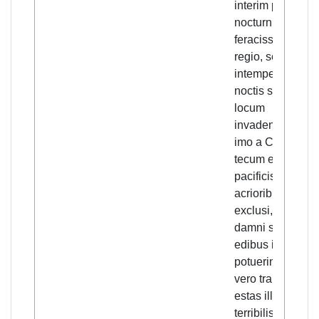
interim predone
nocturni, quoru
feracissima est
regio, sepe per
intempeste
noctis silentia
locum
invadentes a te,
imo a Cristo qui
tecum erat, nunc
pacificis nunc
acrioribus verbis
exclusi, nichil
damni sacris
edibus inferre
potuerint; cum
vero transisset
estas illa
terribilis, misisse