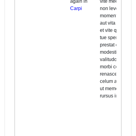
again in
vite mee modum
Carpi
non leve
momentum mors
aut vita tua est;
et vite quidem
tue spem michi
prestat etas
modestia
valitudo; terrent
morbi contagia
renascentis et
celum apud vos,
ut memorant,
rursus infame.