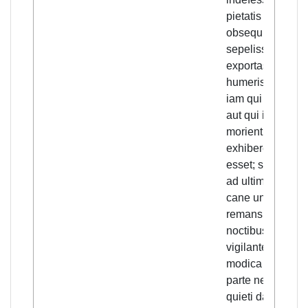
pietatis
obsequio
sepelisse et
exportasse tuis
humeris, cum
iam qui foderet
aut qui iusta
morientibus
exhiberet, nemo
esset; solum te
ad ultimum cum
cane unico
remansisse, toti
noctibus
vigilantem,
modica lucis
parte necessarie
quieti data, cum