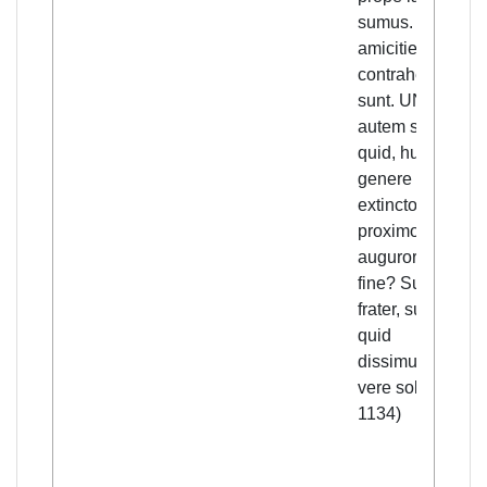
sumus. Nove
amicitie
contrahende
sunt. UNde
autem sive ad
quid, humano
genere pene
extincto, et
proximo, ut
auguror, rerum
fine? Sumus,
frater, sumus -
quid
dissimulem? -
vere soli; (p.
1134)