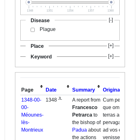
1348
1351
1354
1357
1360
Disease
Plague
Place
Keyword
Page
Date
Summary
Original
JL
1348-00-
1348
A report from
Cum pestis hec
00-
Francesco
que omnes
Méounes-
Petrarca
to
terras ac maria
lès-
the bishop of
pervagata est,
Montrieux
Padua
about
ad vos ex ordine
the actions
venisset et