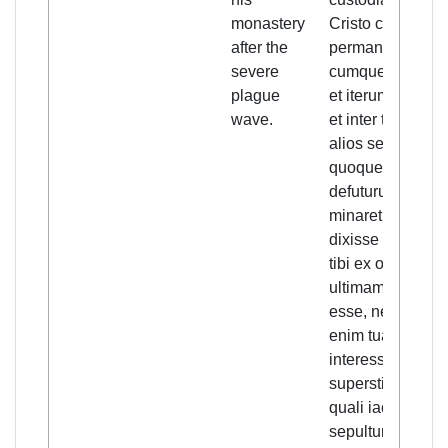
monastery
Cristo credita
after the
permansurum;
severe
cumque iterum
plague
et iterum instaret
wave.
et inter terrores
alios sepulcrum
quoque tibi
defuturum
minaretur,
dixisse te illam
tibi ex omnibus
ultimam curam
esse, neque
enim tua
interesse sed
superstitum
quali iaceas
sepultura; illum