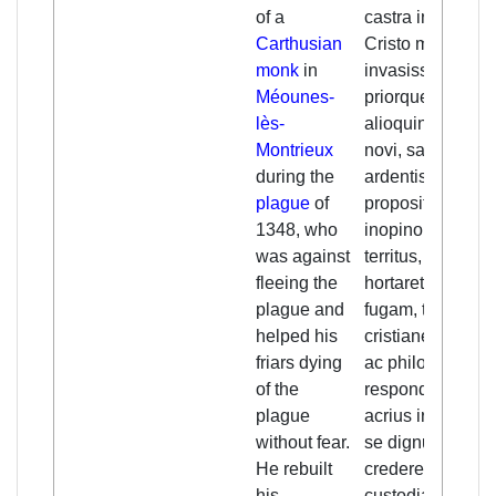
of a
castra in quibus
Carthusian
Cristo militas,
monk
in
invasisset,
Méounes-
priorque tuus, vir
lès-
alioquin, ut ipse
Montrieux
novi, sancti
during the
ardentisque
plague
of
propositi, tamen
1348, who
inopino malo
was against
territus,
fleeing the
hortaretur
plague and
fugam, te illi
helped his
cristiane simul
friars dying
ac philosophice
of the
respondisse
plague
acrius iret quo
without fear.
se dignum
He rebuilt
crederet, te in
his
custodia tibi a