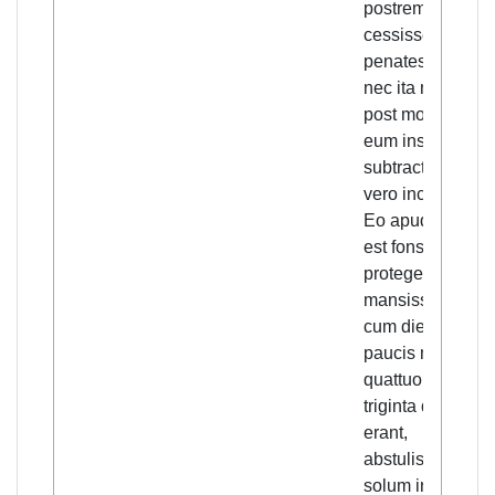
postremo
cessisse ad
penates patrios
nec ita multo
post morte illuc
eum insequente
subtractum, te
vero incolumem,
Eo apud quem
est fons vite
protegente,
mansisse; et
cum diebus
paucis mors
quattuor et
triginta qui illic
erant,
abstulisset,
solum in (p.