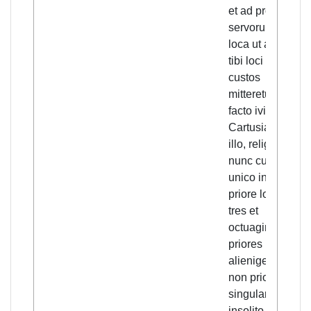
et ad proxima
servorum Cristi
loca ut aliquis
tibi loci tui
custos
mitteretur; quo
facto ivisse
Cartusiam et ab
illo, religionis
nunc cultore
unico in terris,
priore loci inter
tres et
octuaginta
priores
alienigenas te
non priorem,
singulari et
insolito honore